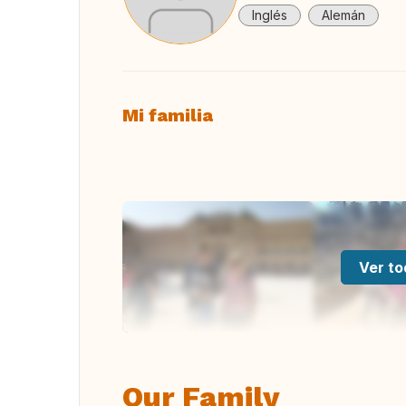
Inglés
Alemán
Mi familia
Ver to
Our Family