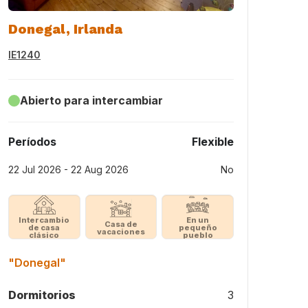
Donegal, Irlanda
IE1240
Abierto para intercambiar
Períodos
Flexible
22 Jul 2026 - 22 Aug 2026
No
Intercambio
En un
Casa de
de casa
pequeño
vacaciones
clásico
pueblo
"Donegal"
Dormitorios
3