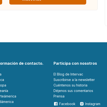
formación de contacto.
Participa con nosotros
ia
El Blog de Intervac
rica
Suscribirse a la newsletter
ropa
Cuéntenos su historia
ceanía
Déjenos sus comentarios
orteámerica
Prensa
udámerica
Facebook
Instagram