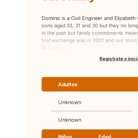
Dominic is a Civil Engineer and Elizabet
sons aged 33, 31 and 30 but they no lon
in the past but family commitments meant
first exchange was in 2001 and our most r
Traducir
Regístrate o inic
Adultos
Unknown
Unknown
Niños
Edad