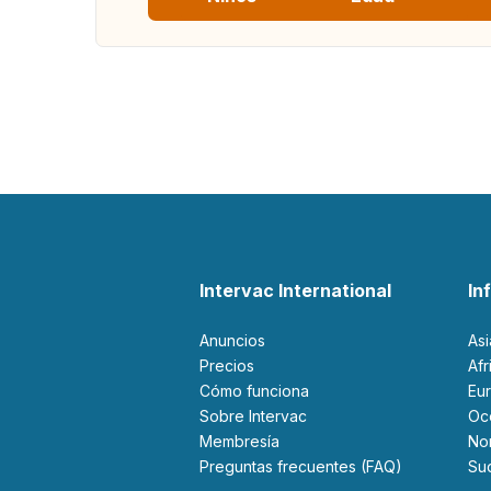
Intervac International
In
Anuncios
As
Precios
Af
Cómo funciona
Eu
Sobre Intervac
O
Membresía
N
Preguntas frecuentes (FAQ)
S