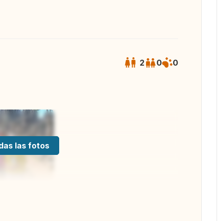
2
0
0
das las fotos