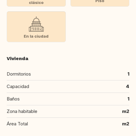
Piso
clásico
En la ciudad
Vivienda
Dormitorios
1
Capacidad
4
Baños
1
Zona habitable
m2
Área Total
m2