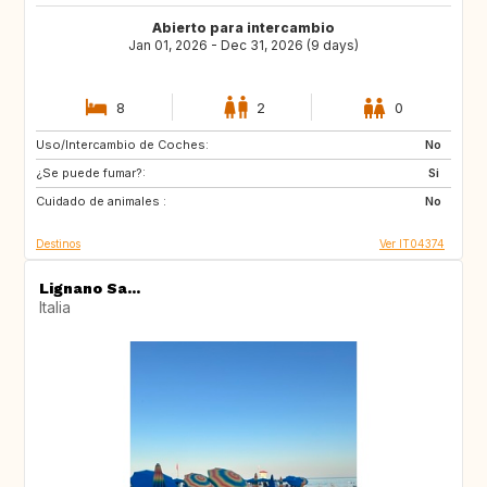
Abierto para intercambio
Jan 01, 2026 - Dec 31, 2026 (9 days)
8
2
0
Uso/Intercambio de Coches:
IS
No
¿Se puede fumar?:
Si
Cuidado de animales :
No
Destinos
Ver IT04374
Lignano Sa...
Italia