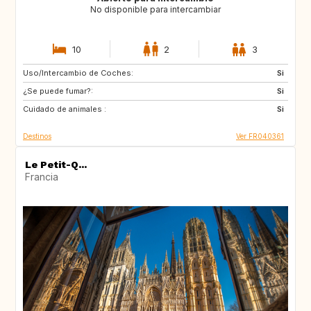
No disponible para intercambiar
10
2
3
Uso/Intercambio de Coches:
NO
NO
Si
¿Se puede fumar?:
Si
Cuidado de animales :
Si
Destinos
Ver FR040361
Le Petit-Q...
Francia