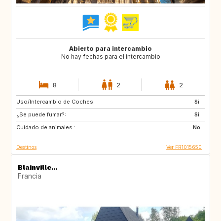
Abierto para intercambio
No hay fechas para el intercambio
8
2
2
Uso/Intercambio de Coches:
ES
NL
Si
¿Se puede fumar?:
GB
BE
Si
Cuidado de animales :
GR
TR
No
Destinos
Ver FR1015650
Blainville...
Francia