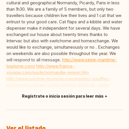
cultural and geographical Normandy, Picardy, Paris in less
than 1h30. We are a family of 5 members, but only two
travellers because children live their lives and 1 cat that we
entrust to your good care. Cat flaps and a kibble and water
dispenser make it independent for several days. We have
exchanged our house about twenty times thanks to
Intervac but also with switchome and homexchange. We
would like to exchange, simultaneously or no . Exchanges
on weekends are also possible throughout the year. We
will respond to all message.
http://www.seine-maritime-
tourisme.com/
http://www.france-
voyage.com/guide/normandie-region.htm
http://www.somme-tourisme.com/inspirez-soufflez-
respirez/nos-plages-entre-falaises-sable-et-galets
Regístrate o inicia sesión para leer más
Traducir
Ver el listado