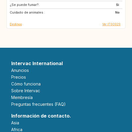
¿Se puede fumar?:
US
US
Si
Cuidado de animales :
US
ES
No
Destinos
Ver IT00029
Intervac International
Anuncios
Precios
Cómo funciona
Sobre Intervac
Membresía
Preguntas frecuentes (FAQ)
Información de contacto.
Asia
Africa