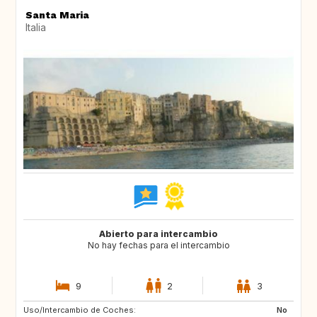
Santa Maria
Italia
Abierto para intercambio
No hay fechas para el intercambio
9
2
3
Uso/Intercambio de Coches:
FR
GB
No