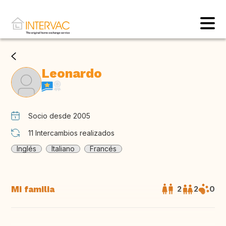
Leonardo
Socio desde 2005
11
Intercambios realizados
Inglés
Italiano
Francés
Mi familia
2
2
0