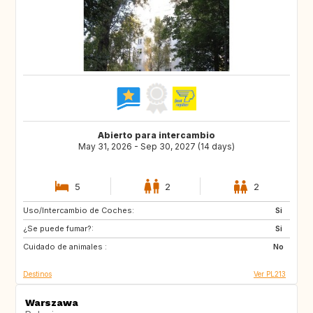
Abierto para intercambio
May 31, 2026 - Sep 30, 2027 (14 days)
5
2
2
Uso/Intercambio de Coches:
IT
CZ
Si
¿Se puede fumar?:
GR
SK
Si
Cuidado de animales :
PL
IT
No
Destinos
Ver PL213
Warszawa