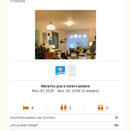
Polonia
Abierto para intercambio
Nov 01, 2025 - Nov 30, 2026 (3 weeks)
4
2
0
Uso/Intercambio de Coches:
JP
IS
Si
¿Se puede fumar?:
EE
FI
No