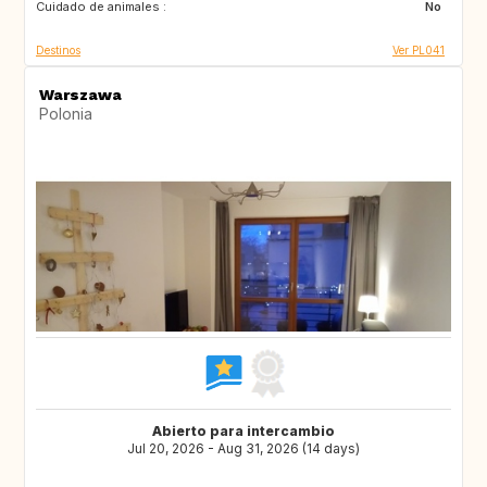
Cuidado de animales :
DK
NO
No
Destinos
Ver PL041
Warszawa
Polonia
Abierto para intercambio
Jul 20, 2026 - Aug 31, 2026 (14 days)