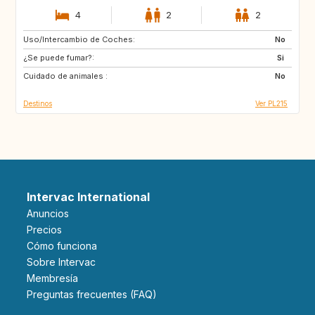
4
2
2
Uso/Intercambio de Coches:
ES
PT
No
¿Se puede fumar?:
FR
GR
Si
Cuidado de animales :
HR
IT
No
Destinos
Ver PL215
Intervac International
Anuncios
Precios
Cómo funciona
Sobre Intervac
Membresía
Preguntas frecuentes (FAQ)