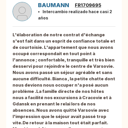
BAUMANN
FR1709695
Intercambio realizado hace casi 2
años
L'élaboration de notre contrat d'échange
s'est fait dans un esprit de confiance totale et
de courtoisie. L'appartement que nous avons
occupé correspondait en tout point à
l'annonce ; confortable, tranquille et très bien
desservi pour rejoindre le centre de Varsovie.
Nous avons passé un séjour agréable et sans
aucune difficulté. Bianca , la petite chatte dont
nous devions nous occuper n'a posé aucun
problème .La famille directe de nos hôtes
nous a facilité nos excursions à Cracovie et à
Gdansk en prenant le relai lors de nos
absences. Nous avons quitté Varsovie avec
l'impression que le séjour avait passé trop
vite.De retour à la maison tout était parfait.