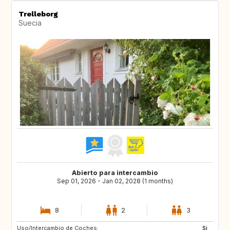
Trelleborg
Suecia
Abierto para intercambio
Sep 01, 2026 - Jan 02, 2028 (1 months)
8
2
3
Uso/Intercambio de Coches:
AT
AU
Si