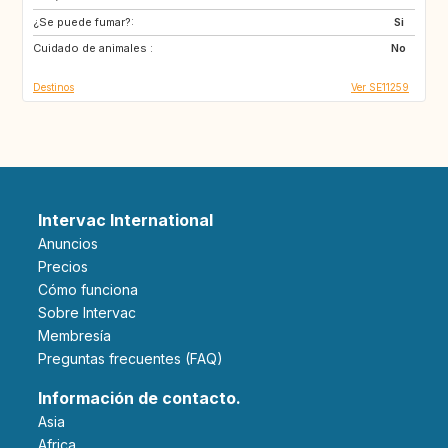
¿Se puede fumar?:
CA
CH
Si
Cuidado de animales :
DE
DK
No
Destinos
Ver SE11259
Intervac International
Anuncios
Precios
Cómo funciona
Sobre Intervac
Membresía
Preguntas frecuentes (FAQ)
Información de contacto.
Asia
Africa