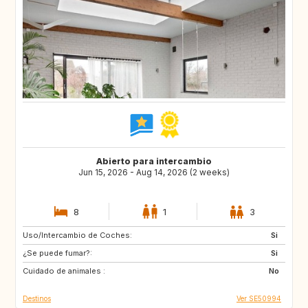
Abierto para intercambio
Jun 15, 2026 - Aug 14, 2026 (2 weeks)
8
1
3
Uso/Intercambio de Coches:
GR
PT
Si
¿Se puede fumar?:
FR
IT
Si
Cuidado de animales :
HR
ES
No
Destinos
Ver SE50994