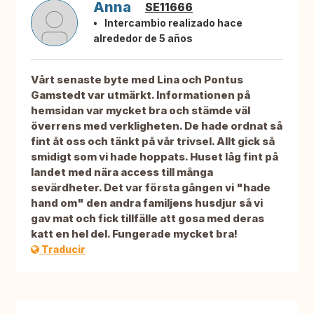
Anna
SE11666
Intercambio realizado hace
alrededor de 5 años
Vårt senaste byte med Lina och Pontus
Gamstedt var utmärkt. Informationen på
hemsidan var mycket bra och stämde väl
överrens med verkligheten. De hade ordnat så
fint åt oss och tänkt på vår trivsel. Allt gick så
smidigt som vi hade hoppats. Huset låg fint på
landet med nära access till många
sevärdheter. Det var första gången vi "hade
hand om" den andra familjens husdjur så vi
gav mat och fick tillfälle att gosa med deras
katt en hel del. Fungerade mycket bra!
Traducir