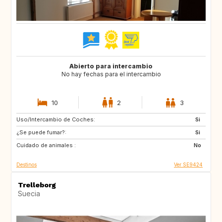
Abierto para intercambio
No hay fechas para el intercambio
10
2
3
Uso/Intercambio de Coches:
NZ
FR
Si
¿Se puede fumar?:
GR
ES
Si
Cuidado de animales :
IT
PT
No
Destinos
Ver SE9424
Trelleborg
Suecia