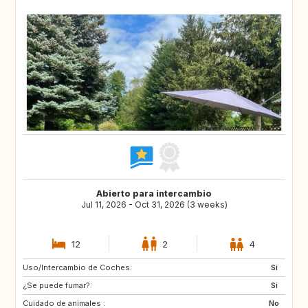
Abierto para intercambio
Jul 11, 2026 - Oct 31, 2026 (3 weeks)
12
2
4
Uso/Intercambio de Coches:
IT
GR
Si
¿Se puede fumar?:
ES
PT
Si
Cuidado de animales :
FI
NO
No