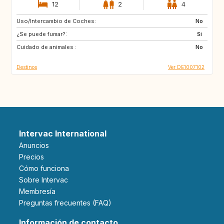
12
2
4
Uso/Intercambio de Coches:
SE
DK
No
¿Se puede fumar?:
FR
IT
Si
Cuidado de animales :
CH
AT
No
Destinos
Ver DE1007102
Intervac International
Anuncios
Precios
Cómo funciona
Sobre Intervac
Membresía
Preguntas frecuentes (FAQ)
Información de contacto.