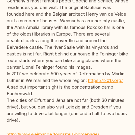
Germany's most famous poets Goethe and Schiller, whose
residences you can visit. The original Bauhaus was
founded here and the Belgian arcitect Henry van de Velde
built a number of houses. Weimar has an inner city castle,
the Anna Amalia library with its famous Rokoko hall is one
of the oldest libraries in Europe. There are several
beautiful parks along the river Ilm and around the
Belvedere castle. The river Saale with its vinyards and
castles is not far. Right behind our house the Feininger bike
route starts where you can bike along places where the
painter Lionel Feininger found his images.
In 2017 we celebrate 500 years of Reformation by Martin
Luther in Weimar and the whole region:
https://r2017.org/
A sad but important sight is the concentration camp
Buchenwald.
The cities of Erfurt and Jena are not far (both 30 minutes
drive), but you can also visit Leipzig and Dresden if you
are willing to drive a bit longer (one and a half to two hours
drive).
http://www.weimar.de/tourismus/homepage/