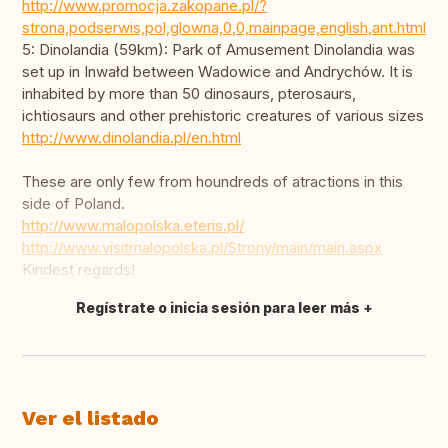
http://www.promocja.zakopane.pl/?
strona,podserwis,pol,glowna,0,0,mainpage,english,ant.html
5: Dinolandia (59km): Park of Amusement Dinolandia was
set up in Inwałd between Wadowice and Andrychów. It is
inhabited by more than 50 dinosaurs, pterosaurs,
ichtiosaurs and other prehistoric creatures of various sizes
http://www.dinolandia.pl/en.html
These are only few from houndreds of atractions in this
side of Poland.
http://www.malopolska.eteris.pl/
http://www.visitmalopolska.pl/Strony/main/main.aspx
Kindest regards!
Regístrate o inicia sesión para leer más
Traducir
Ver el listado