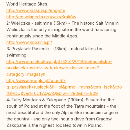
World Heritage Sites.
http://www.krakow.pl/english/
http://en.wikipedia.org/wiki/Kraków
2: Wieliczka - salt mine (15km) - The historic Salt Mine in
Wieliczka is the only mining site in the world functioning
continuously since the Middle Ages.
http://www.kopalnia.pl/
3: Przylasek Rusiecki - (13km) - natural lakes for
swimming
http://www.mmkrakow.pl/374251/2011/6/5/kapielisko-
przylasek-rusiecki-w-krakowie-dojazd-mapa?
category=magazyn
http://www.google.pl/search?
q=przylasek+rusiecki&hl=pl&prmd=imvns&tbm=isch&tbo=
tGHCQ&ved=0CFAQsAQ&biw=1280&bih=909
4: Tatry Montains & Zakopane (130km): Situated in the
south of Poland at the foot of the Tatra mountains - the
most beautiful and the only Alpine-like mountain range in
the country - and only two-hour's drive from Cracow,
Zakopane is the highest located town in Poland.