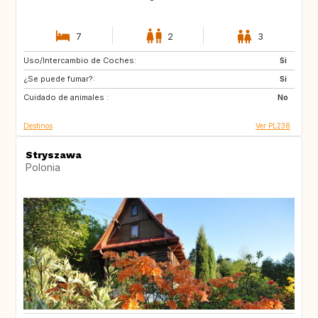
7
2
3
Uso/Intercambio de Coches:
IE
IS
Si
¿Se puede fumar?:
SK
SE
Si
Cuidado de animales :
PL
NO
No
Destinos
Ver PL238
Stryszawa
Polonia