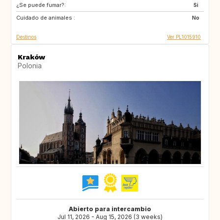
¿Se puede fumar?:
FR
PT
Si
Cuidado de animales :
HR
GR
No
Destinos
Ver PL1015910
Kraków
Polonia
Abierto para intercambio
Jul 11, 2026 - Aug 15, 2026 (3 weeks)