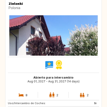
Zielonki
Polonia
Abierto para intercambio
Aug 01, 2027 - Aug 31, 2027 (14 days)
8
2
2
Uso/Intercambio de Coches:
IT
ES
Si