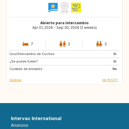
Abierto para intercambio
Apr 01, 2026 - Sep 30, 2026 (2 weeks)
7
2
2
Uso/Intercambio de Coches:
GR
ES
Si
¿Se puede fumar?:
FR
PL
Si
Cuidado de animales :
SI
PT
No
Destinos
Ver PL5377
Intervac International
Anuncios