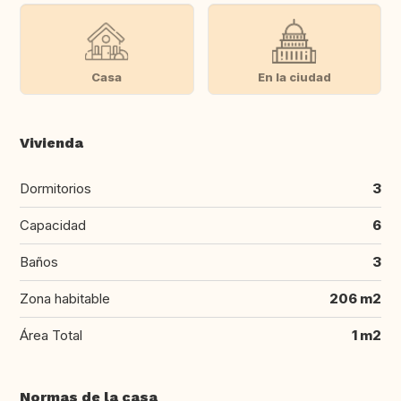
Casa
En la ciudad
Vivienda
Dormitorios
3
Capacidad
6
Baños
3
Zona habitable
206 m2
Área Total
1 m2
Normas de la casa