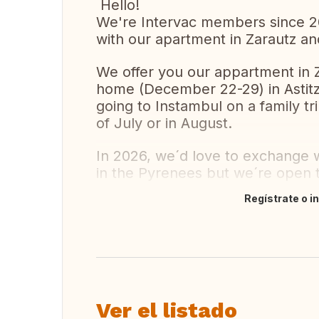
Hello!
We're Intervac members since 2
with our apartment in Zarautz an
We offer you our appartment in 
home (December 22-29) in Astitz
going to Instambul on a family tri
of July or in August.
In 2026, we´d love to exchange wi
in the Pyrenees but we´re open t
Regístrate o i
Traducir
Ver el listado