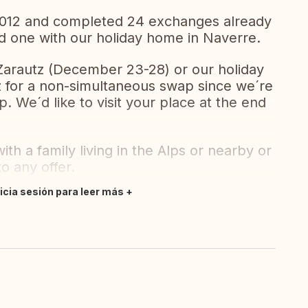
012 and completed 24 exchanges already
d one with our holiday home in Naverre.
Zarautz (December 23-28) or our holiday
 for a non-simultaneous swap since we´re
p. We´d like to visit your place at the end
th a family living in the Alps or nearby or
o any offer.
nicia sesión para leer más