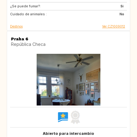
¿Se puede fumar?:
PT
AT
Si
Cuidado de animales :
IT
FR
No
Destinos
Ver CZ1009012
Praha 6
República Checa
Abierto para intercambio