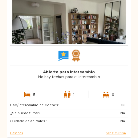
Abierto para intercambio
No hay fechas para el intercambio
5
1
0
Uso/Intercambio de Coches:
GR
IT
Si
¿Se puede fumar?:
CH
PT
No
Cuidado de animales :
ES
FR
No
Destinos
Ver CZ50164