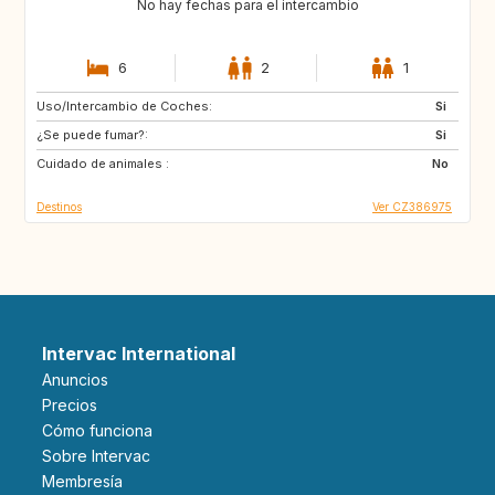
No hay fechas para el intercambio
6
2
1
Uso/Intercambio de Coches:
NO
IT
Si
¿Se puede fumar?:
IE
GB
Si
Cuidado de animales :
ES
AT
No
Destinos
Ver CZ386975
Intervac International
Anuncios
Precios
Cómo funciona
Sobre Intervac
Membresía