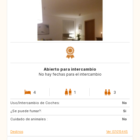
Abierto para intercambio
No hay fechas para el intercambio
4
1
3
Uso/Intercambio de Coches:
IT
No
¿Se puede fumar?:
Si
Cuidado de animales :
No
Destinos
Ver IS1015445