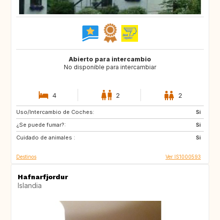
Abierto para intercambio
No disponible para intercambiar
4
2
2
Uso/Intercambio de Coches:
FR
BE
Si
¿Se puede fumar?:
Si
Cuidado de animales :
Si
Destinos
Ver IS1000593
Hafnarfjordur
Islandia