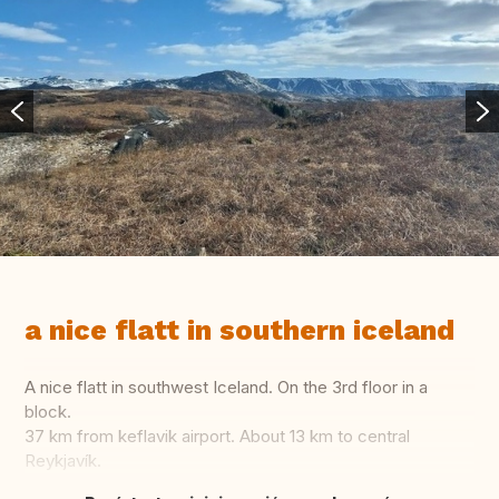
a nice flatt in southern iceland
A nice flatt in southwest Iceland. On the 3rd floor in a
block.
37 km from keflavik airport. About 13 km to central
Reykjavík.