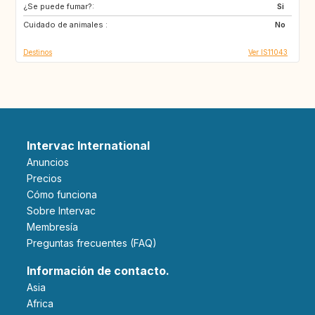
¿Se puede fumar?:
US
IT
Si
Cuidado de animales :
DK
AT
No
Destinos
Ver IS11043
Intervac International
Anuncios
Precios
Cómo funciona
Sobre Intervac
Membresía
Preguntas frecuentes (FAQ)
Información de contacto.
Asia
Africa