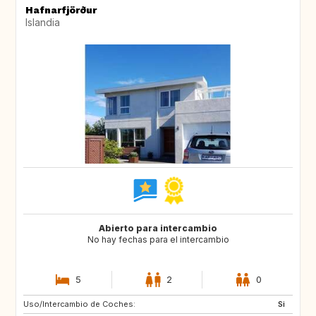
Hafnarfjörður
Islandia
Abierto para intercambio
No hay fechas para el intercambio
5
2
0
Uso/Intercambio de Coches:
GB
ES
Si