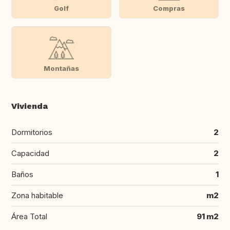
Golf
Compras
Montañas
Vivienda
Dormitorios
2
Capacidad
2
Baños
1
Zona habitable
m2
Área Total
91 m2