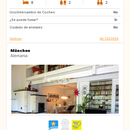
8
2
2
Uso/Intercambio de Coches:
HR
GB
No
¿Se puede fumar?:
IT
Si
Cuidado de animales :
No
Destinos
Ver DE50896
München
Alemania