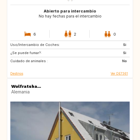
Abierto para intercambio
No hay fechas para el intercambio
6
2
0
Uso/Intercambio de Coches:
CZ
IT
Si
¿Se puede fumar?:
DE
AT
Si
Cuidado de animales :
FR
AT
No
Destinos
Ver DE7361
Wolfratsha...
Alemania