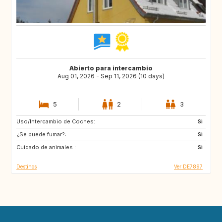
Abierto para intercambio
Aug 01, 2026 - Sep 11, 2026 (10 days)
5
2
3
Uso/Intercambio de Coches:
GR
HR
Si
¿Se puede fumar?:
ES
IT
Si
Cuidado de animales :
FR
Si
Destinos
Ver DE7897