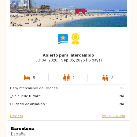
Abierto para intercambio
Jul 04, 2026 - Sep 05, 2026 (15 days)
5
2
3
Uso/Intercambio de Coches:
DK
NO
Si
¿Se puede fumar?:
SE
FR
No
Cuidado de animales :
GB
CH
No
Destinos
Ver ES1002998
Barcelona
España