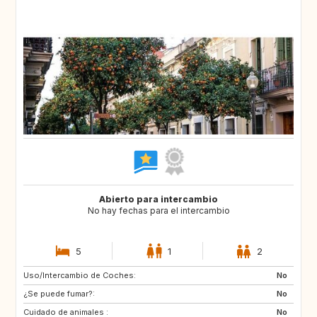
Abierto para intercambio
No hay fechas para el intercambio
5
1
2
Uso/Intercambio de Coches:
CH
CH
No
¿Se puede fumar?:
CH
04
No
Cuidado de animales :
AT
IT
No