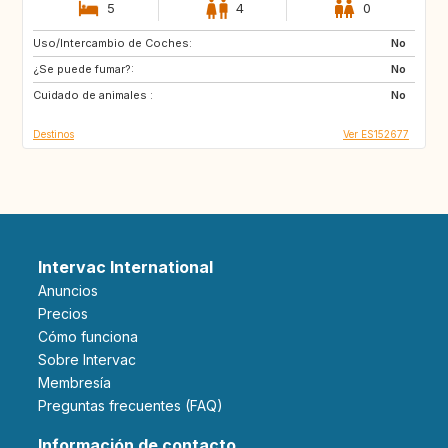
5
4
0
Uso/Intercambio de Coches:
FR
No
¿Se puede fumar?:
No
Cuidado de animales :
No
Destinos
Ver ES152677
Intervac International
Anuncios
Precios
Cómo funciona
Sobre Intervac
Membresía
Preguntas frecuentes (FAQ)
Información de contacto.