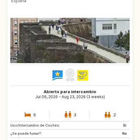
España
Abierto para intercambio
Jul 06, 2026 - Aug 23, 2026 (3 weeks)
6
3
2
Uso/Intercambio de Coches:
GR
FR
Si
¿Se puede fumar?:
DE
No