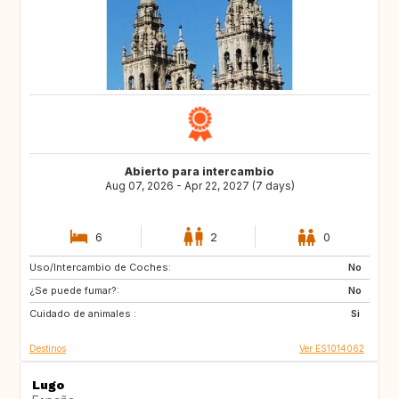
Abierto para intercambio
Aug 07, 2026 - Apr 22, 2027 (7 days)
6
2
0
Uso/Intercambio de Coches:
HR
PT
No
¿Se puede fumar?:
ES
ES
No
Cuidado de animales :
ES
ES
Si
Destinos
Ver ES1014062
Lugo