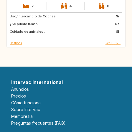
7
4
0
Uso/Intercambio de Coches:
GR
TR
Si
¿Se puede fumar?:
ES
No
Cuidado de animales :
Si
Destinos
Ver ES826
Intervac International
Anuncios
Precios
Cómo funciona
Sobre Intervac
Membresía
Preguntas frecuentes (FAQ)