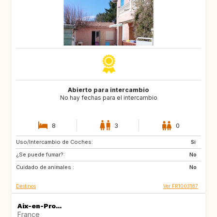
Abierto para intercambio
No hay fechas para el intercambio
8
3
0
Uso/Intercambio de Coches:
US
PT
Si
¿Se puede fumar?:
CA
FI
No
Cuidado de animales :
NO
SE
No
Destinos
Ver FR1003187
Aix-en-Pro...
France