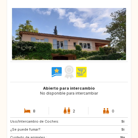
Abierto para intercambio
No disponible para intercambiar
8
2
0
Uso/Intercambio de Coches:
DK
NL
Si
¿Se puede fumar?:
BE
ES
Si
Cuidado de animales :
IT
No