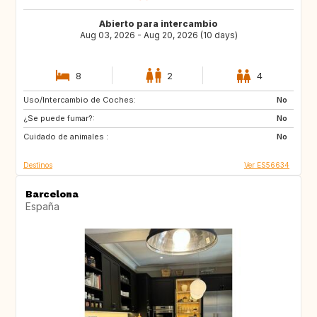
Abierto para intercambio
Aug 03, 2026 - Aug 20, 2026 (10 days)
8
2
4
Uso/Intercambio de Coches:
AD
CA
No
¿Se puede fumar?:
40
DK
No
Cuidado de animales :
FR
DE
No
Destinos
Ver ES56634
Barcelona
España