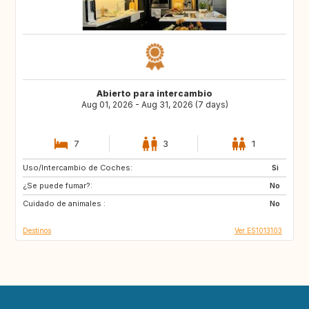
Abierto para intercambio
Aug 01, 2026 - Aug 31, 2026 (7 days)
7
3
1
Uso/Intercambio de Coches:
ES
CH
Si
¿Se puede fumar?:
NZ
AU
No
Cuidado de animales :
GR
ES
No
Destinos
Ver ES1013103