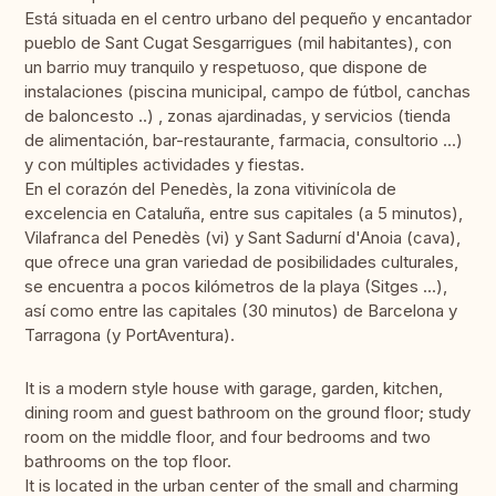
Está situada en el centro urbano del pequeño y encantador
pueblo de Sant Cugat Sesgarrigues (mil habitantes), con
un barrio muy tranquilo y respetuoso, que dispone de
instalaciones (piscina municipal, campo de fútbol, ​​canchas
de baloncesto ..) , zonas ajardinadas, y servicios (tienda
de alimentación, bar-restaurante, farmacia, consultorio ...)
y con múltiples actividades y fiestas.
En el corazón del Penedès, la zona vitivinícola de
excelencia en Cataluña, entre sus capitales (a 5 minutos),
Vilafranca del Penedès (vi) y Sant Sadurní d'Anoia (cava),
que ofrece una gran variedad de posibilidades culturales,
se encuentra a pocos kilómetros de la playa (Sitges ...),
así como entre las capitales (30 minutos) de Barcelona y
Tarragona (y PortAventura).
It is a modern style house with garage, garden, kitchen,
dining room and guest bathroom on the ground floor; study
room on the middle floor, and four bedrooms and two
bathrooms on the top floor.
It is located in the urban center of the small and charming