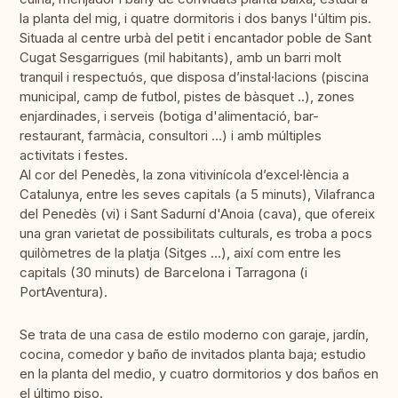
la planta del mig, i quatre dormitoris i dos banys l'últim pis.
Situada al centre urbà del petit i encantador poble de Sant
Cugat Sesgarrigues (mil habitants), amb un barri molt
tranquil i respectuós, que disposa d’instal·lacions (piscina
municipal, camp de futbol, ​​pistes de bàsquet ..), zones
enjardinades, i serveis (botiga d'alimentació, bar-
restaurant, farmàcia, consultori ...) i amb múltiples
activitats i festes.
Al cor del Penedès, la zona vitivinícola d’excel·lència a
Catalunya, entre les seves capitals (a 5 minuts), Vilafranca
del Penedès (vi) i Sant Sadurní d'Anoia (cava), que ofereix
una gran varietat de possibilitats culturals, es troba a pocs
quilòmetres de la platja (Sitges ...), així com entre les
capitals (30 minuts) de Barcelona i Tarragona (i
PortAventura).
Se trata de una casa de estilo moderno con garaje, jardín,
cocina, comedor y baño de invitados planta baja; estudio
en la planta del medio, y cuatro dormitorios y dos baños en
el último piso.