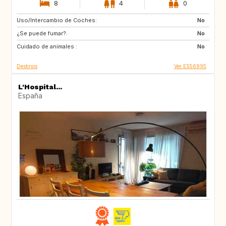
8
4
0
Uso/Intercambio de Coches:
GR
HU
No
¿Se puede fumar?:
SI
AT
No
Cuidado de animales :
NO
IT
No
Destinos
Ver ES56995
L'Hospital...
España