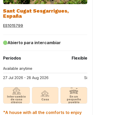
Sant Cugat Sesgarrigues,
España
ES1015799
Abierto para intercambiar
Períodos
Flexible
Available anytime
27 Jul 2026 - 28 Aug 2026
Si
Intercambio
En un
de casa
Casa
pequeño
clásico
pueblo
"A house with all the comforts to enjoy