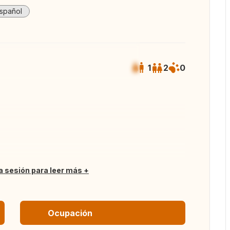
spañol
1
2
0
das las fotos
ia sesión para leer más
Ocupación