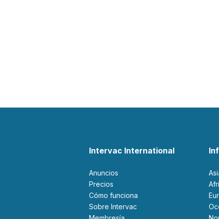
Intervac International
In
Anuncios
As
Precios
Af
Cómo funciona
Eu
Sobre Intervac
O
Membresía
N