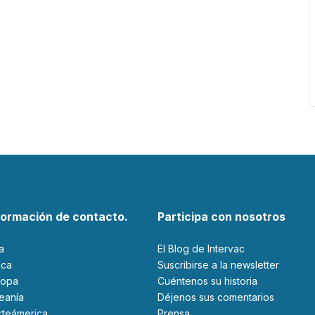
formación de contacto.
Participa con nosotros
ia
El Blog de Intervac
rica
Suscribirse a la newsletter
ropa
Cuéntenos su historia
ceanía
Déjenos sus comentarios
orteámerica
Prensa