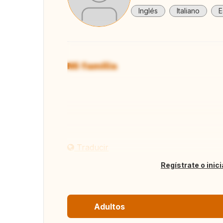
Inglés
Italiano
E
Mi familia
Ver to
Traducir
Regístrate o inic
Adultos