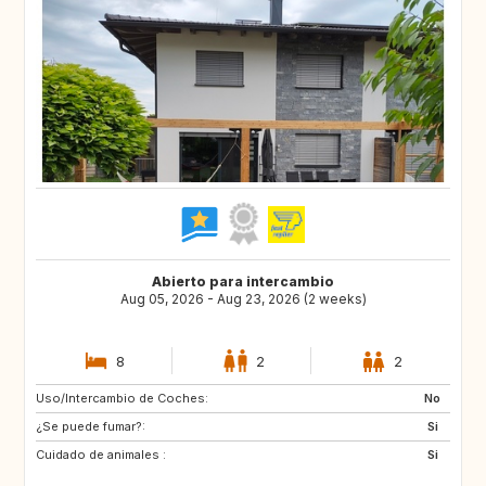
Abierto para intercambio
Aug 05, 2026 - Aug 23, 2026 (2 weeks)
8
2
2
Uso/Intercambio de Coches:
FI
IS
No
¿Se puede fumar?:
IE
ES
Si
Cuidado de animales :
IT
PL
Si