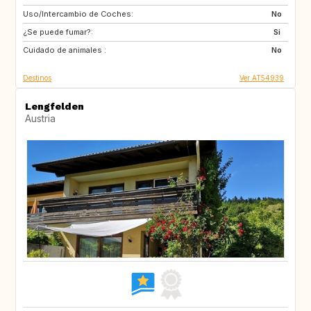
Uso/Intercambio de Coches:
SE
SE
No
¿Se puede fumar?:
Si
Cuidado de animales :
No
Destinos
Ver AT54939
Lengfelden
Austria