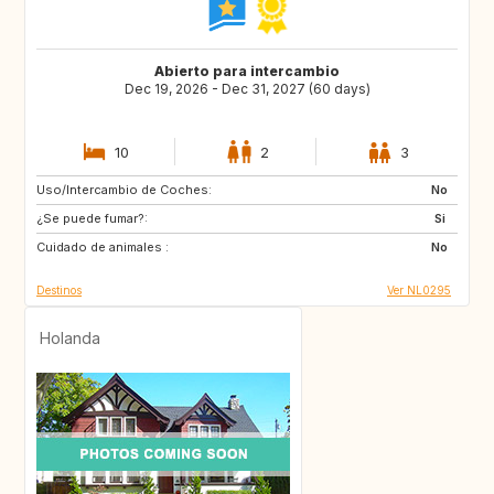
Abierto para intercambio
Dec 19, 2026 - Dec 31, 2027 (60 days)
10
2
3
Uso/Intercambio de Coches:
SI
IS
No
¿Se puede fumar?:
GB
GB
Si
Cuidado de animales :
IE
NO
No
Destinos
Ver NL0295
Holanda