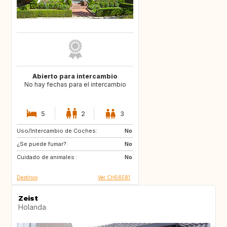
Abierto para intercambio
No hay fechas para el intercambio
5
2
3
Uso/Intercambio de Coches:
US
AW
No
¿Se puede fumar?:
PL
NL
No
Cuidado de animales :
IE
GB
No
Destinos
Ver CH56581
Zeist
Holanda