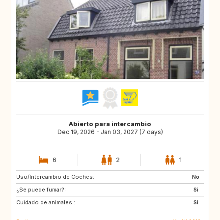
Abierto para intercambio
Dec 19, 2026 - Jan 03, 2027 (7 days)
6
2
1
Uso/Intercambio de Coches:
FR
BE
No
¿Se puede fumar?:
DE
LU
Si
Cuidado de animales :
GB
DK
Si