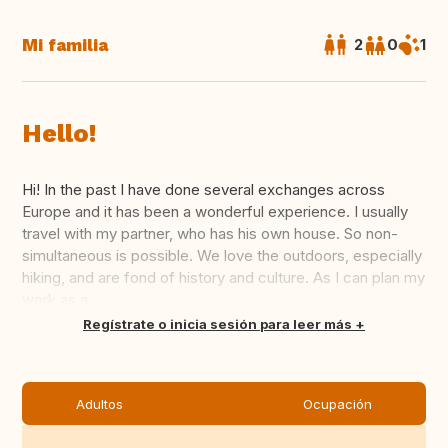
Mi familia
2
0
1
Hello!
Hi! In the past I have done several exchanges across
Europe and it has been a wonderful experience. I usually
travel with my partner, who has his own house. So non-
simultaneous is possible. We love the outdoors, especially
hiking, and are fond of history and culture. As I can plan my
work as a ...
Traducir
Regístrate o inicia sesión para leer más
Adultos
Ocupación