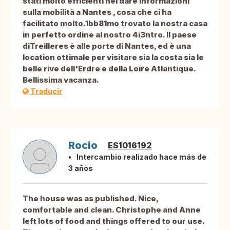
stati molto efficienti nel dare informazioni
sulla mobilità a Nantes , cosa che ci ha
facilitato molto.1bb81mo trovato la nostra casa
in perfetto ordine al nostro 4i3ntro. Il paese
diTreilleres è alle porte di Nantes, ed è una
location ottimale per visitare sia la costa sia le
belle rive dell'Erdre e della Loire Atlantique.
Bellissima vacanza.
Traducir
Rocio
ES1016192
Intercambio realizado hace más de
3 años
The house was as published. Nice,
comfortable and clean. Christophe and Anne
left lots of food and things offered to our use.