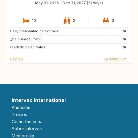
May 01, 2026 - Dec 31, 2027 (21 days)
10
2
3
Uso/Intercambio de Coches:
ES
SE
Si
¿Se puede fumar?:
DK
SI
Si
Cuidado de animales :
SK
GB
Si
Destinos
Ver FR080572
Intervac International
Anuncios
Precios
Cómo funciona
Sobre Intervac
Membresía