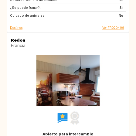
¿Se puede fumar?:
PT
GR
Si
Cuidado de animales :
TR
US
No
Destinos
Ver FR020409
Redon
Francia
Abierto para intercambio