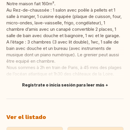
Notre maison fait 160m².
Au Rez-de-chaussée : 1 salon avec poêle à pellets et 1
salle à manger, 1 cuisine équipée (plaque de cuisson, four,
micro-ondes, lave-vaisselle, frigo, congélateur), 1
chambre d’amis avec un canapé convertible 2 places, 1
salle de bain avec douche et baignoire, 1 wc et le garage.
A l’étage : 3 chambres (3 avec lit double), 1wc, 1 salle de
bain avec douche et un bureau (avec instruments de
musique dont un piano numérique). Le grenier peut aussi
être equipé en chambre.
Nous sommes à 2h en train de Paris, à 45 mns des plages
de l’océan atlantique et 1h30 des châteaux de la Loire.
Regístrate o inicia sesión para leer más
Traducir
Ver el listado