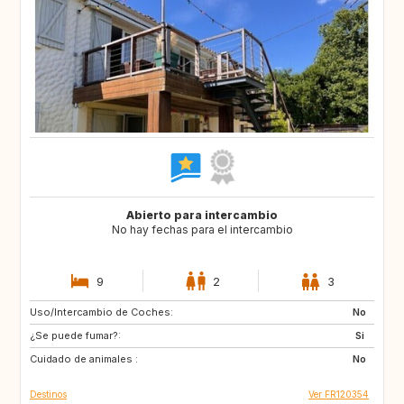
Abierto para intercambio
No hay fechas para el intercambio
9
2
3
Uso/Intercambio de Coches:
ES
GR
No
¿Se puede fumar?:
IT
HR
Si
Cuidado de animales :
SI
No
Destinos
Ver FR120354