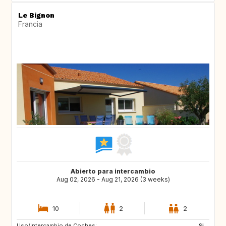
Le Bignon
Francia
Abierto para intercambio
Aug 02, 2026 - Aug 21, 2026 (3 weeks)
10
2
2
Uso/Intercambio de Coches:
IT
ES
Si