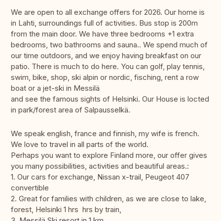
We are open to all exchange offers for 2026. Our home is
in Lahti, surroundings full of activities. Bus stop is 200m
from the main door. We have three bedrooms +1 extra
bedrooms, two bathrooms and sauna.. We spend much of
our time outdoors, and we enjoy having breakfast on our
patio. There is much to do here. You can golf, play tennis,
swim, bike, shop, ski alpin or nordic, fisching, rent a row
boat or a jet-ski in Messilä
and see the famous sights of Helsinki. Our House is locted
in park/forest area of Salpausselkä.
We speak english, france and finnish, my wife is french.
We love to travel in all parts of the world.
Perhaps you want to explore Finland more, our offer gives
you many possibilities, activities and beautiful areas.:
1. Our cars for exchange, Nissan x-trail, Peugeot 407
convertible
2. Great for families with children, as we are close to lake,
forest, Helsinki 1 hrs hrs by train,
3. Messilä Ski resort in 1 km.