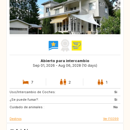
Abierto para intercambio
Sep 01, 2026 - Aug 06, 2028 (10 days)
7
2
1
Uso/Intercambio de Coches:
HU
SK
Si
¿Se puede fumar?:
DE
CZ
Si
Cuidado de animales :
NL
BE
No
Destinos
Ver FI0399