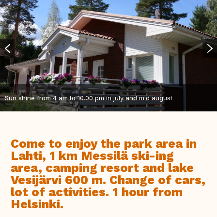
Sun shine from 4 am to 10.00 pm in july and mid august
Come to enjoy the park area in
Lahti, 1 km Messilä ski-ing
area, camping resort and lake
Vesijärvi 600 m. Change of cars,
lot of activities. 1 hour from
Helsinki.