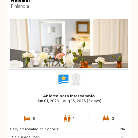
Helsinki
Finlandia
Abierto para intercambio
Jun 01, 2026 - Aug 16, 2026 (2 days)
9
1
3
Uso/Intercambio de Coches:
EE
FI
No
¿Se puede fumar?:
FR
IT
Si