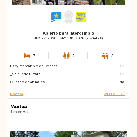
Abierto para intercambio
Jun 27, 2026 - Nov 30, 2026 (2 weeks)
7
2
3
Uso/Intercambio de Coches:
IT
GR
Si
¿Se puede fumar?:
SI
ES
Si
Cuidado de animales :
PT
NO
No
Destinos
Ver FI1009257
Vantaa
Finlandia