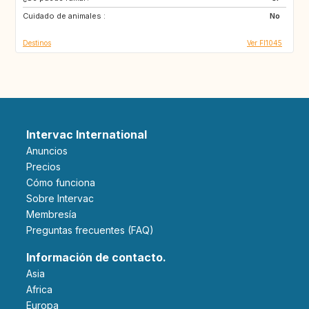
Cuidado de animales :
US
FR
No
Destinos
Ver FI1045
Intervac International
Anuncios
Precios
Cómo funciona
Sobre Intervac
Membresía
Preguntas frecuentes (FAQ)
Información de contacto.
Asia
Africa
Europa