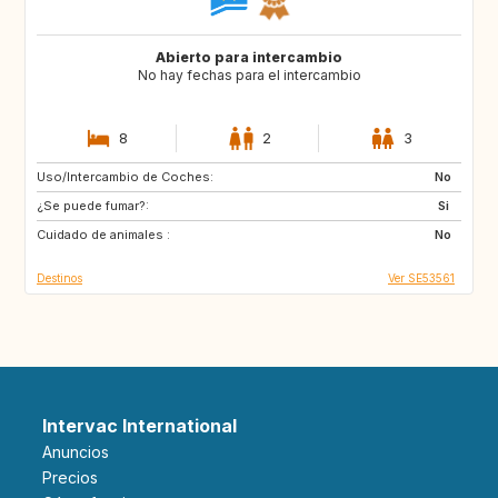
Abierto para intercambio
No hay fechas para el intercambio
8
2
3
Uso/Intercambio de Coches:
GB
SI
No
¿Se puede fumar?:
IT
ES
Si
Cuidado de animales :
HR
CH
No
Destinos
Ver SE53561
Intervac International
Anuncios
Precios