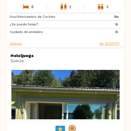
8
2
3
Uso/Intercambio de Coches:
DK
NO
No
¿Se puede fumar?:
FI
DE
Si
Cuidado de animales :
DE
GB
Si
Destinos
Ver SE1011475
Holsljunga
Suecia