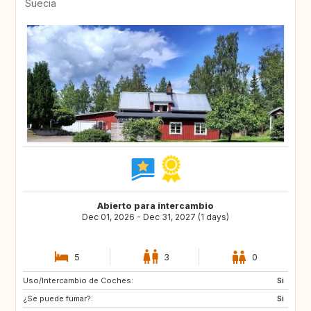
Suecia
Abierto para intercambio
Dec 01, 2026 - Dec 31, 2027 (1 days)
5
3
0
Uso/Intercambio de Coches:
ES
JP
Si
¿Se puede fumar?:
IT
FR
Si