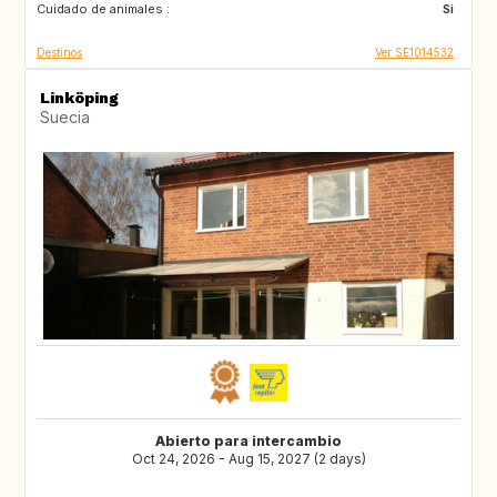
Cuidado de animales :
TW
IE
Si
Destinos
Ver SE1014532
Linköping
Suecia
Abierto para intercambio
Oct 24, 2026 - Aug 15, 2027 (2 days)