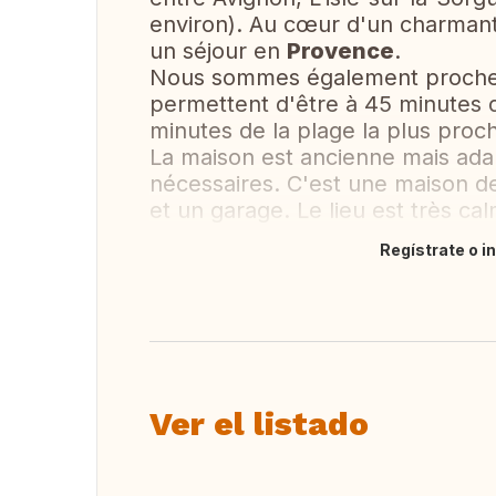
environ). Au cœur d'un charmant 
un séjour en
Provence
.
Nous sommes également proches 
permettent d'être à 45 minutes d
minutes de la plage la plus proc
La maison est ancienne mais ada
nécessaires. C'est une maison de 
et un garage. Le lieu est très cal
Regístrate o i
Traducir
Ver el listado