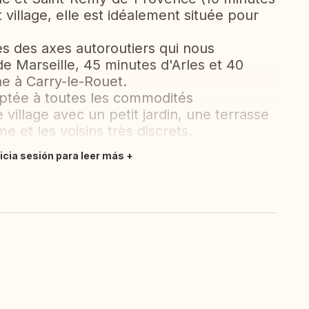
village, elle est idéalement située pour
des axes autoroutiers qui nous
e Marseille, 45 minutes d'Arles et 40
he à Carry-le-Rouet.
ptée à toutes les commodités
village avec un petit jardin, une terrasse
me et les voisins très discrets.
nicia sesión para leer más