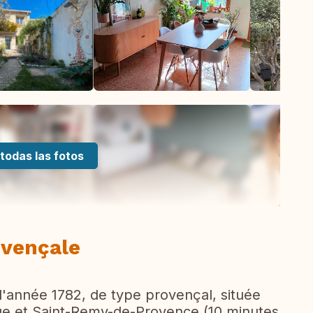
todas las fotos
ovençale
 l'année 1782, de type provençal, située
gue et Saint-Remy-de-Provence (10 minutes