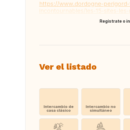
https://www.dordogne-perigord-to
incontournables/les-15-sites-les-
Regístrate o i
Traducir
Ver el listado
Intercambio de
Intercambio no
casa clásico
simultáneo