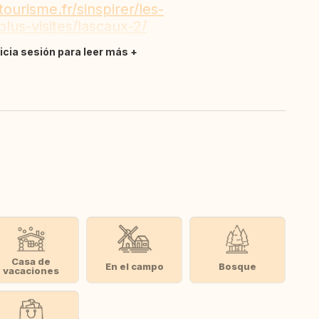
urisme.fr/sinspirer/les-
plus-visites/lascaux-2/
nicia sesión para leer más
Casa de
En el campo
Bosque
vacaciones