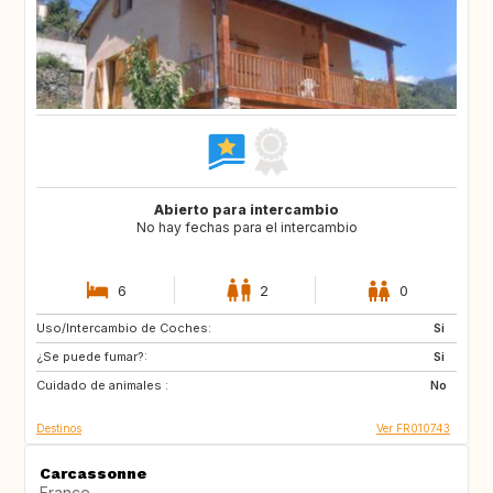
Abierto para intercambio
No hay fechas para el intercambio
6
2
0
Uso/Intercambio de Coches:
ZA
GR
Si
¿Se puede fumar?:
GB
IT
Si
Cuidado de animales :
CL
AR
No
Destinos
Ver FR010743
Carcassonne
France