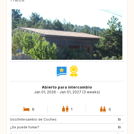
Abierto para intercambio
Jan 01, 2026 - Jan 01, 2027 (3 weeks)
6
1
0
Uso/Intercambio de Coches:
CA
US
Si
¿Se puede fumar?:
Si