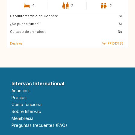
4
2
2
Uso/Intercambio de Coches:
CA
ES
Si
¿Se puede fumar?:
SE
AU
Si
Cuidado de animales :
AT
IE
No
Destinos
Ver FR1013725
Intervac International
Anuncios
Precios
Cómo funciona
Sobre Intervac
Membresía
Preguntas frecuentes (FAQ)