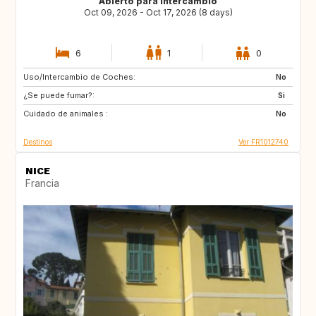
Abierto para intercambio
Oct 09, 2026 - Oct 17, 2026 (8 days)
6
1
0
Uso/Intercambio de Coches:
ZA
GB
No
¿Se puede fumar?:
IT
NO
Si
Cuidado de animales :
US
JP
No
Destinos
Ver FR1012740
NICE
Francia