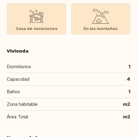
Casa de vacaciones
En las montañas
Vivienda
Dormitorios
1
Capacidad
4
Baños
1
Zona habitable
m2
Área Total
m2