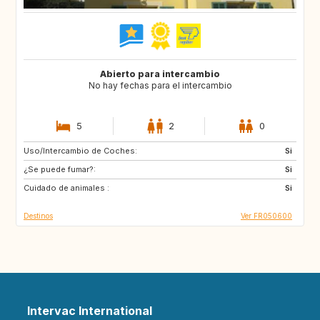
Abierto para intercambio
No hay fechas para el intercambio
5
2
0
Uso/Intercambio de Coches:
DE
Si
¿Se puede fumar?:
Si
Cuidado de animales :
Si
Destinos
Ver FR050600
Intervac International