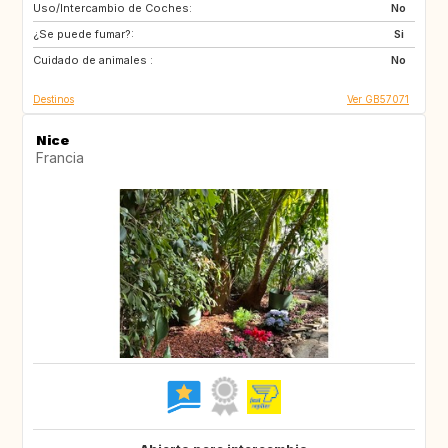
Uso/Intercambio de Coches:
GB
FR
No
¿Se puede fumar?:
IT
DK
Si
Cuidado de animales :
SE
NO
No
Destinos
Ver GB57071
Nice
Francia