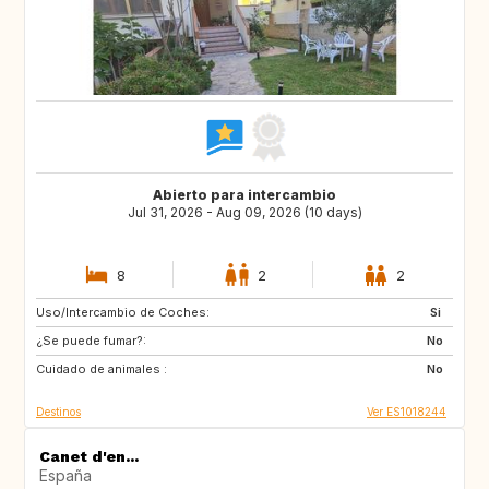
Abierto para intercambio
Jul 31, 2026 - Aug 09, 2026 (10 days)
8
2
2
Uso/Intercambio de Coches:
NL
GB
Si
¿Se puede fumar?:
FR
US
No
Cuidado de animales :
PT
FI
No
Destinos
Ver ES1018244
Canet d'en...
España