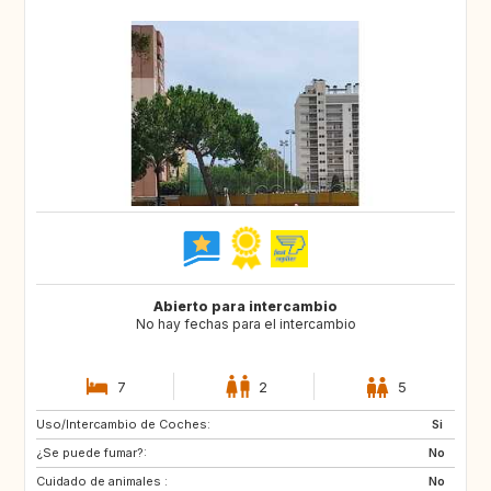
Abierto para intercambio
No hay fechas para el intercambio
7
2
5
Uso/Intercambio de Coches:
HR
GB
Si
¿Se puede fumar?:
IT
DE
No
Cuidado de animales :
DE
GR
No