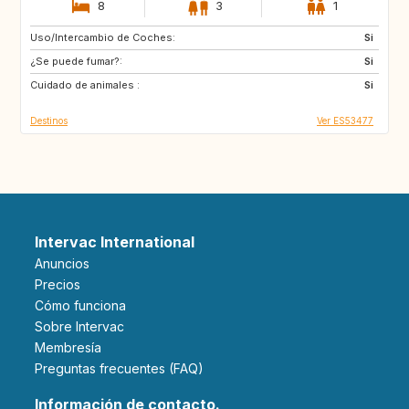
8
3
1
Uso/Intercambio de Coches:
CH
AT
Si
¿Se puede fumar?:
NO
GB
Si
Cuidado de animales :
NZ
IT
Si
Destinos
Ver ES53477
Intervac International
Anuncios
Precios
Cómo funciona
Sobre Intervac
Membresía
Preguntas frecuentes (FAQ)
Información de contacto.