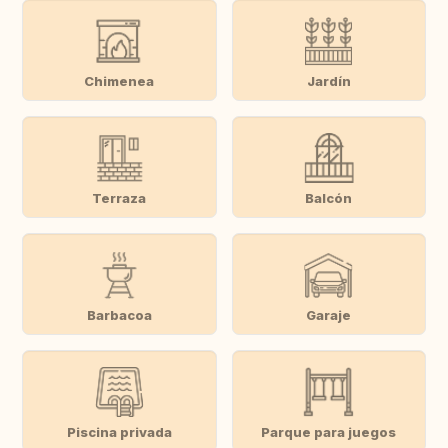
Chimenea
Jardín
Terraza
Balcón
Barbacoa
Garaje
Piscina privada
Parque para juegos