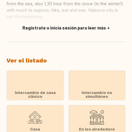
from the sea, also 1,30 hour from the snow (in the winter!)
with much to explore, hike, eat and see. Valencia city is
just the beginning.
Regístrate o inicia sesión para leer más
Traducir
Ver el listado
Intercambio de casa
Intercambio no
clásico
simultáneo
Casa
En los alrededore