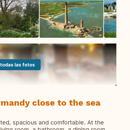
todas las fotos
rmandy close to the sea
nted, spacious and comfortable. At the
 living room, a bathroom, a dining room