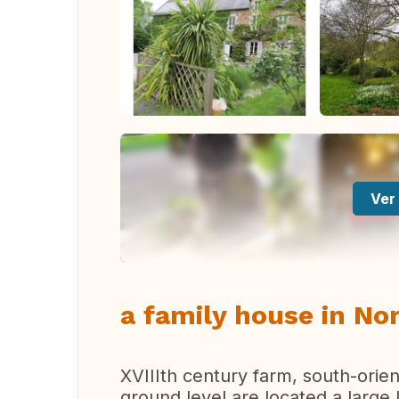
Ver 
a family house in No
XVIIIth century farm, south-orie
ground level are located a large