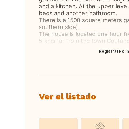
and a kitchen. At the upper leve
beds and another bathroom.
There is a 1500 square meters ga
southern side).
The house is located one hour f
5 kms far from the town Coutanc
Regístrate o i
Traducir
Ver el listado