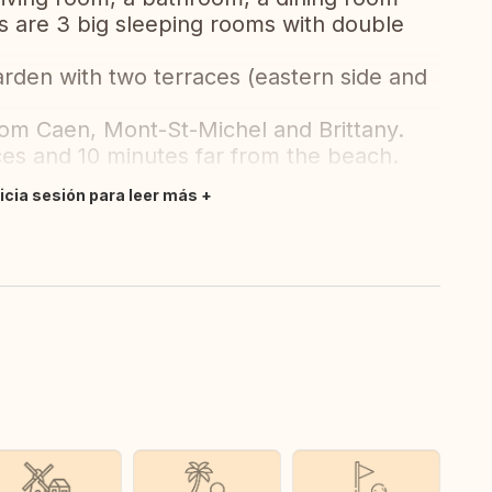
ls are 3 big sleeping rooms with double
rden with two terraces (eastern side and
rom Caen, Mont-St-Michel and Brittany.
es and 10 minutes far from the beach.
nicia sesión para leer más