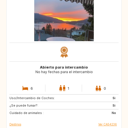
Abierto para intercambio
No hay fechas para el intercambio
6
1
0
Uso/Intercambio de Coches:
PT
Si
¿Se puede fumar?:
Si
Cuidado de animales :
No
Destinos
Ver CA54236