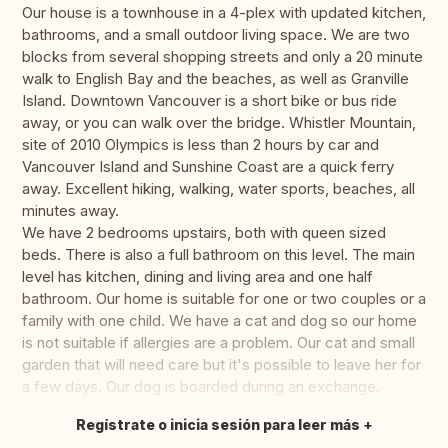
Our house is a townhouse in a 4-plex with updated kitchen,
bathrooms, and a small outdoor living space. We are two
blocks from several shopping streets and only a 20 minute
walk to English Bay and the beaches, as well as Granville
Island. Downtown Vancouver is a short bike or bus ride
away, or you can walk over the bridge. Whistler Mountain,
site of 2010 Olympics is less than 2 hours by car and
Vancouver Island and Sunshine Coast are a quick ferry
away. Excellent hiking, walking, water sports, beaches, all
minutes away.
We have 2 bedrooms upstairs, both with queen sized
beds. There is also a full bathroom on this level. The main
level has kitchen, dining and living area and one half
bathroom. Our home is suitable for one or two couples or a
family with one child. We have a cat and dog so our home
is not suitable if allergies are a problem. Our cat and small
garden that will need care but it's possible to leave her for
a few days. Our dog is boarded during an exchange.
Regístrate o inicia sesión para leer más
Traducir