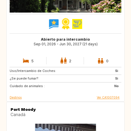
Abierto para intercambio
Sep 01, 2026 - Jun 30, 2027 (21 days)
5
2
0
Uso/Intercambio de Coches:
CA
MX
Si
¿Se puede fumar?:
Si
Cuidado de animales :
No
Destinos
Ver CA1007094
Port Moody
Canadá