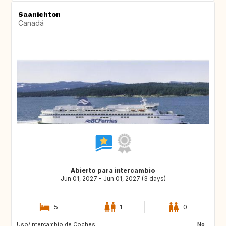
Saanichton
Canadá
Abierto para intercambio
Jun 01, 2027 - Jun 01, 2027 (3 days)
5
1
0
Uso/Intercambio de Coches:
US
FR
No