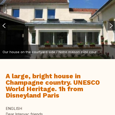
Our house on the courtyard side / Notre maison côté cour
A large, bright house in
Champagne country. UNESCO
World Heritage. 1h from
Disneyland Paris
ENGLISH
Dear Intervac friends,