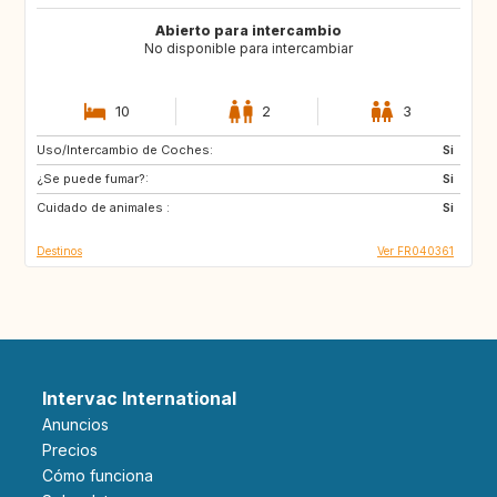
Abierto para intercambio
No disponible para intercambiar
10
2
3
Uso/Intercambio de Coches:
NO
NO
Si
¿Se puede fumar?:
Si
Cuidado de animales :
Si
Destinos
Ver FR040361
Intervac International
Anuncios
Precios
Cómo funciona