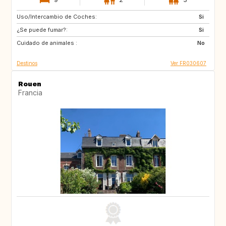
Uso/Intercambio de Coches:
IS
SE
Si
¿Se puede fumar?:
GB
CA
Si
Cuidado de animales :
CA
FI
No
Destinos
Ver FR030607
Rouen
Francia