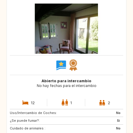
Abierto para intercambio
No hay fechas para el intercambio
12
1
2
Uso/Intercambio de Coches:
GR
IT
No
¿Se puede fumar?:
Si
Cuidado de animales :
No