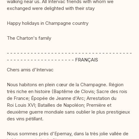
walking near us. All Intervac friends with whom we
exchanged were delighted with their stay
Happy holidays in Champagne country
The Charton's family
- - - - - - - - - - - - - - - - - - - - - - - - - - - - - - - - - - - - -
- - - - - - - - - - - - - - - - - - - - FRANÇAIS
Chers amis d'Intervac
Nous habitons en plein cœur de la Champagne. Région
très riche en histoire (Baptême de Clovis; Sacre des rois
de France; Épopée de Jeanne d'Arc; Arrestation du
Roi Louis XVI; Batailles de Napoléon; Première et
deuxième guerre mondiale sans oublier le plus prestigieux
des vins pétillant.
Nous sommes près d'Epernay, dans la très jolie vallée de