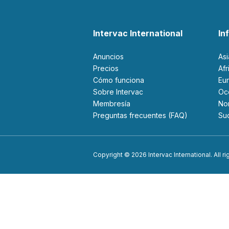
Intervac International
In
Anuncios
As
Precios
Af
Cómo funciona
Eu
Sobre Intervac
O
Membresía
N
Preguntas frecuentes (FAQ)
S
Copyright © 2026 Intervac International. All r