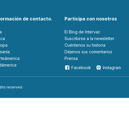
formación de contacto.
Participa con nosotros
ia
El Blog de Intervac
rica
Suscribirse a la newsletter
ropa
Cuéntenos su historia
ceanía
Déjenos sus comentarios
orteámerica
Prensa
udámerica
Facebook
Instagram
ights reserved.