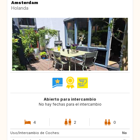
Amsterdam
Holanda
Abierto para intercambio
No hay fechas para el intercambio
4
2
0
Uso/Intercambio de Coches:
PT
IT
No