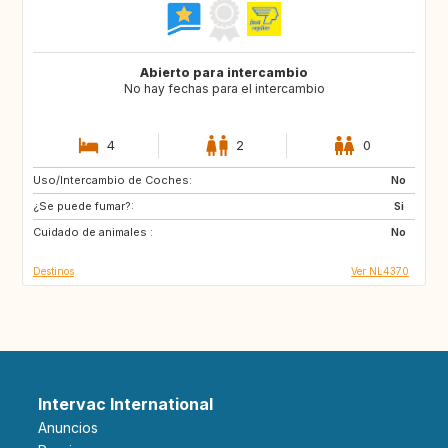
Abierto para intercambio
No hay fechas para el intercambio
4
2
0
Uso/Intercambio de Coches:
GR
IT
No
¿Se puede fumar?:
DE
CZ
Si
Cuidado de animales :
SI
AT
No
Destinos
Ver NL4370
Intervac International
Anuncios