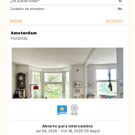
¿Se puede fumar?:
BE
ES
Si
Cuidado de animales :
DE
IT
No
Destinos
Ver NL0472
Amsterdam
Holanda
Abierto para intercambio
Jul 04, 2026 - Oct 18, 2026 (10 days)