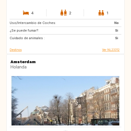
4
2
1
Uso/Intercambio de Coches:
JP
DK
No
¿Se puede fumar?:
FR
FR
Si
Cuidado de animales :
FR
IT
Si
Destinos
Ver NL23312
Amsterdam
Holanda