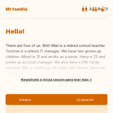
Mi familia
2
0
1
Hello!
There are four of us. Britt-Mari is a retired school teacher.
Tommie is a retired IT manager. We have two grown up
children. Albert is 31 and works as a nurse. Harry is 25 and
works as account manager. We also have a fifth family
member, Billy, a small pug. He stays with friends when we
are trave...
Traducir
Regístrate o inicia sesión para leer más
Adultos
Ocupación