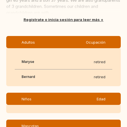
girl 40 years and a son 37 years. We are also grandparents
of 3 grandchildren. Sometimes our children and
grandchildren are with ...
Traducir
Regístrate o inicia sesión para leer más
Adultos
Ocupación
Maryse
retired
Bernard
retired
Niños
Edad
Mascotas