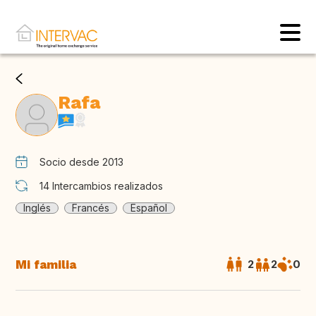
Rafa
Socio desde 2013
14
Intercambios realizados
Inglés
Francés
Español
Mi familia
2
2
0