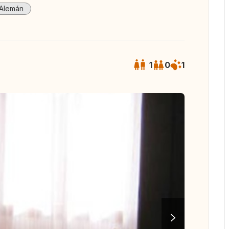
Alemán
1
0
1