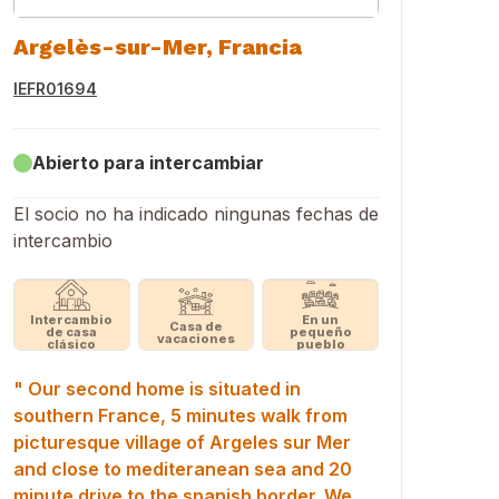
Argelès-sur-Mer, Francia
IEFR01694
Abierto para intercambiar
El socio no ha indicado ningunas fechas de
intercambio
Intercambio
En un
Casa de
de casa
pequeño
vacaciones
clásico
pueblo
" Our second home is situated in
southern France, 5 minutes walk from
picturesque village of Argeles sur Mer
and close to mediteranean sea and 20
minute drive to the spanish border. We