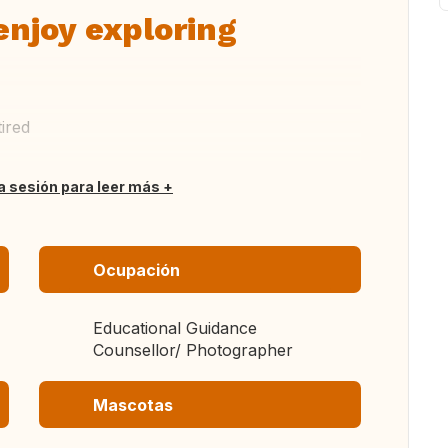
enjoy exploring
ired
ia sesión para leer más
Ocupación
Educational Guidance
Counsellor/ Photographer
Mascotas