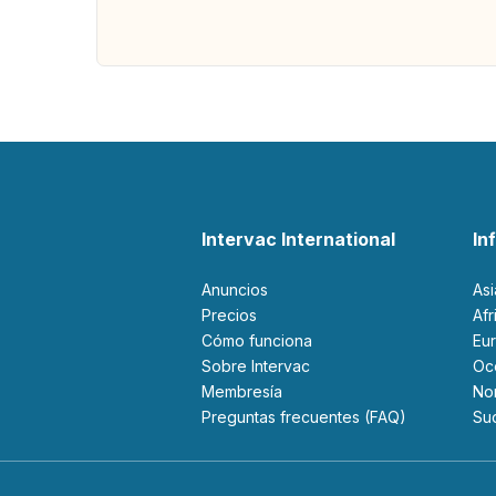
Intervac International
In
Anuncios
As
Precios
Af
Cómo funciona
Eu
Sobre Intervac
O
Membresía
N
Preguntas frecuentes (FAQ)
S