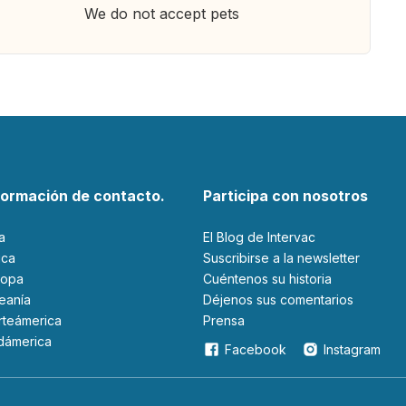
We do not accept pets
formación de contacto.
Participa con nosotros
ia
El Blog de Intervac
rica
Suscribirse a la newsletter
ropa
Cuéntenos su historia
ceanía
Déjenos sus comentarios
orteámerica
Prensa
udámerica
Facebook
Instagram