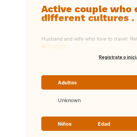
Active couple who 
different cultures .
Husband and wife who love to travel. Ret
Traducir
Regístrate o inic
Adultos
Unknown
Niños
Edad