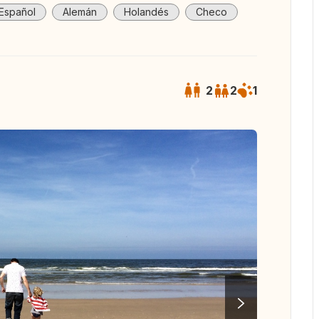
Español
Alemán
Holandés
Checo
2
2
1