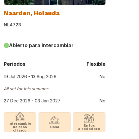
Naarden, Holanda
NL4723
Abierto para intercambiar
Períodos
Flexible
19 Jul 2026 - 13 Aug 2026
No
All set for this summer!
27 Dec 2026 - 03 Jan 2027
No
Intercambio
En los
de casa
Casa
alrededore
clásico