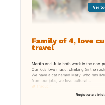
Ver to
Family of 4, love cu
travel
Martijn and Julia both work in the non-pr
Our kids love music, climbing (in the roc
We have a cat named Mary, who has live
from our jobs, we love cultural ...
Traducir
Regístrate o inic