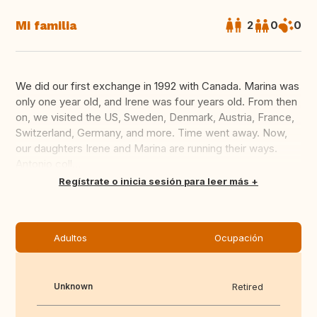
Mi familia
2
0
0
We did our first exchange in 1992 with Canada. Marina was
only one year old, and Irene was four years old. From then
on, we visited the US, Sweden, Denmark, Austria, France,
Switzerland, Germany, and more. Time went away. Now,
our daughters Irene and Marina are running their ways.
Antonio coll...
Traducir
Regístrate o inicia sesión para leer más
Adultos
Ocupación
Unknown
Retired