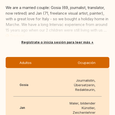
We are a married couple: Gosia (69, journalist, translator,
now retired) and Jan (71, freelance visual artist, painter),
with a great love for Italy - so we bought a holiday home in
Marche. We have a long Intervac experience from around
15 years ago when our 2 children were still living with us ...
Traducir
Regístrate o inicia sesión para leer más
Adultos
Ocupación
Journalistin,
Gosia
Übersetzerin,
Redakteurin,
Maler, bildender
Jan
Künstler,
Zeichenlehrer