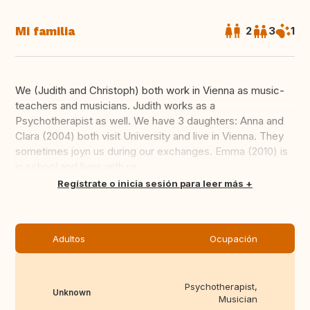
Mi familia
2
3
1
We (Judith and Christoph) both work in Vienna as music-
teachers and musicians. Judith works as a
Psychotherapist as well. We have 3 daughters: Anna and
Clara (2004) both visit University and live in Vienna. They
sometimes joyn us during our exchanges. Emma (2010) is
in school and lives with us. ...
Traducir
Regístrate o inicia sesión para leer más
Adultos
Ocupación
Psychotherapist,
Unknown
Musician