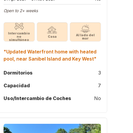
Open to 2+ weeks
Intercambio
Al lado del
no
Casa
mar
simultáneo
"Updated Waterfront home with heated
pool, near Sanibel Island and Key West"
Dormitorios
3
Capacidad
7
Uso/Intercambio de Coches
No