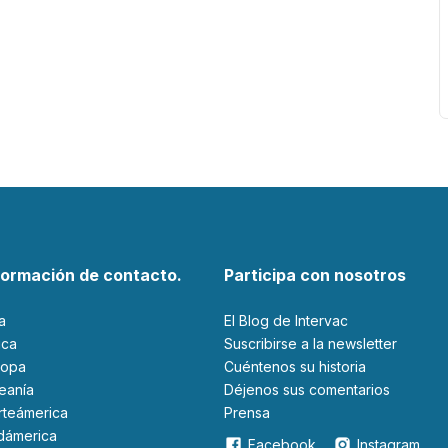
formación de contacto.
Participa con nosotros
ia
El Blog de Intervac
rica
Suscribirse a la newsletter
ropa
Cuéntenos su historia
ceanía
Déjenos sus comentarios
orteámerica
Prensa
udámerica
Facebook
Instagram