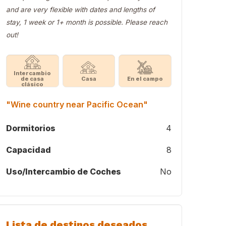
and are very flexible with dates and lengths of
stay, 1 week or 1+ month is possible. Please reach
out!
Intercambio
de casa
Casa
En el campo
clásico
"Wine country near Pacific Ocean"
Dormitorios
4
Capacidad
8
Uso/Intercambio de Coches
No
Lista de destinos deseados