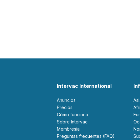
Intervac International
In
Anuncios
As
Precios
Af
Cómo funciona
Eu
Sobre Intervac
O
Membresía
N
Preguntas frecuentes (FAQ)
S