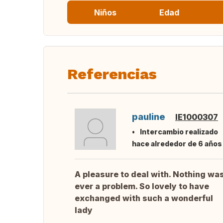
Niños
Edad
Referencias
pauline
IE1000307
Intercambio realizado
hace alrededor de 6 años
A pleasure to deal with. Nothing wa
ever a problem. So lovely to have
exchanged with such a wonderful
lady