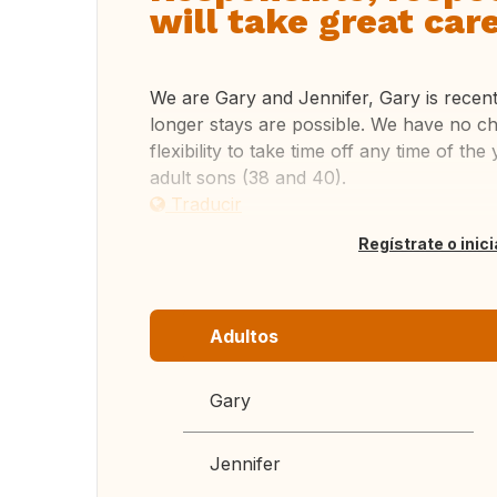
will take great ca
We are Gary and Jennifer, Gary is recent
longer stays are possible. We have no ch
flexibility to take time off any time of th
adult sons (38 and 40).
Traducir
Regístrate o inic
Adultos
Gary
Jennifer