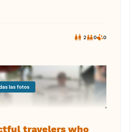
2
0
0
das las fotos
ctful travelers who