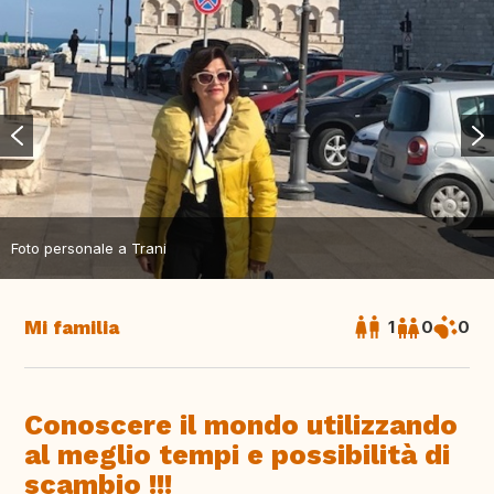
Foto personale a Trani
Mi familia
1
0
0
Conoscere il mondo utilizzando
al meglio tempi e possibilità di
scambio !!!