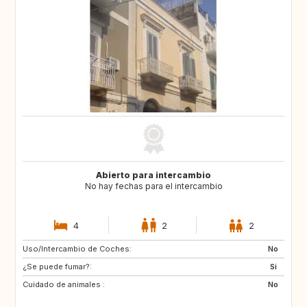
Abierto para intercambio
No hay fechas para el intercambio
4
2
2
Uso/Intercambio de Coches:
FR
No
¿Se puede fumar?:
Si
Cuidado de animales :
No