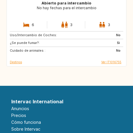
Abierto para intercambio
No hay fechas para el intercambio
6
3
3
Uso/Intercambio de Coches:
GB
NL
No
¿Se puede fumar?:
ES
ES
Si
Cuidado de animales :
AT
FR
No
Destinos
Ver IT1016755
Intervac International
Anuncios
Precios
Cómo funciona
Sobre Intervac