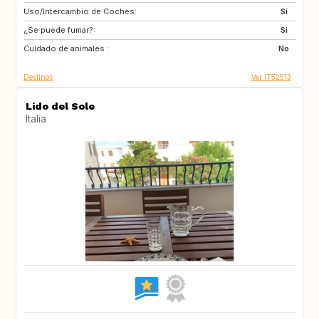
Uso/Intercambio de Coches:
ES
IT
Si
¿Se puede fumar?:
FI
GB
Si
Cuidado de animales :
GB
NO
No
Destinos
Ver IT52513
Lido del Sole
Italia