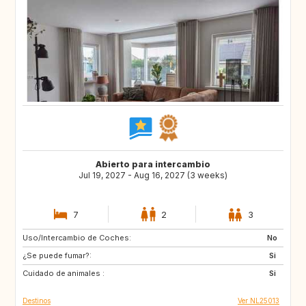
Abierto para intercambio
Jul 19, 2027 - Aug 16, 2027 (3 weeks)
7
2
3
Uso/Intercambio de Coches:
LU
DE
No
¿Se puede fumar?:
NL
BE
Si
Cuidado de animales :
AT
CH
Si
Destinos
Ver NL25013