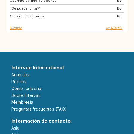
Uso/Intercambio de Coches:
ES
IT
No
¿Se puede fumar?:
PT
FR
No
Cuidado de animales :
GB
DK
No
Destinos
Ver NL6210
Intervac International
Anuncios
Precios
Cómo funciona
Sobre Intervac
Membresía
Preguntas frecuentes (FAQ)
Información de contacto.
Asia