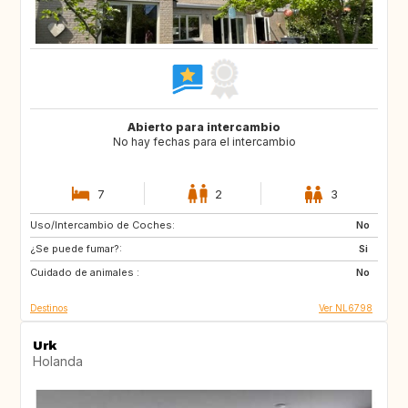
Abierto para intercambio
No hay fechas para el intercambio
7
2
3
Uso/Intercambio de Coches:
SI
PT
No
¿Se puede fumar?:
BE
NO
Si
Cuidado de animales :
DK
US
No
Destinos
Ver NL6798
Urk
Holanda