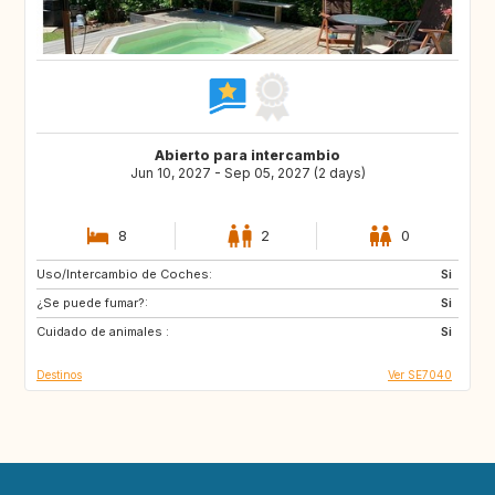
Abierto para intercambio
Jun 10, 2027 - Sep 05, 2027 (2 days)
8
2
0
Uso/Intercambio de Coches:
AT
SE
Si
¿Se puede fumar?:
ES
FR
Si
Cuidado de animales :
GB
GR
Si
Destinos
Ver SE7040