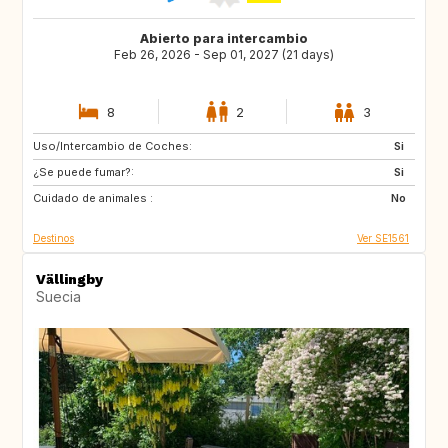
Abierto para intercambio
Feb 26, 2026 - Sep 01, 2027 (21 days)
8
2
3
Uso/Intercambio de Coches:
CZ
FR
Si
¿Se puede fumar?:
US
US
Si
Cuidado de animales :
CA
AR
No
Destinos
Ver SE1561
Vällingby
Suecia