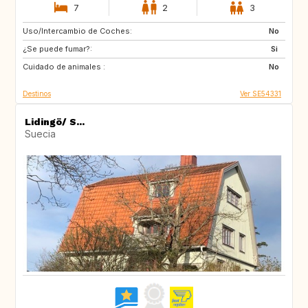
7
2
3
Uso/Intercambio de Coches:
PT
FR
No
¿Se puede fumar?:
IT
FR
Si
Cuidado de animales :
FR
GR
No
Destinos
Ver SE54331
Lidingö/ S...
Suecia