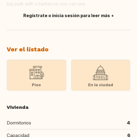
big park with a barbecue you can use.
Regístrate o inicia sesión para leer más
Traducir
Ver el listado
Piso
En la ciudad
Vivienda
Dormitorios
4
Capacidad
6