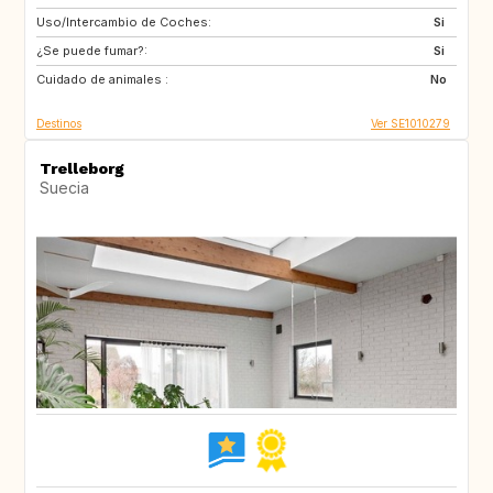
Uso/Intercambio de Coches:
GB
NO
Si
¿Se puede fumar?:
FR
IT
Si
Cuidado de animales :
IT
IT
No
Destinos
Ver SE1010279
Trelleborg
Suecia