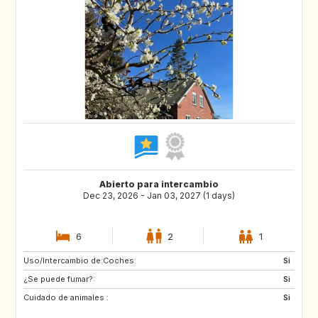
Abierto para intercambio
Dec 23, 2026 - Jan 03, 2027 (1 days)
6
2
1
Uso/Intercambio de Coches:
SE
NO
Si
¿Se puede fumar?:
DE
GB
Si
Cuidado de animales :
GB
IE
Si