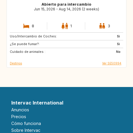
Abierto para intercambio
Jun 15, 2026 - Aug 14, 2026 (2 weeks)
8
1
3
Uso/Intercambio de Coches:
GR
PT
Si
¿Se puede fumar?:
FR
IT
Si
Cuidado de animales :
HR
ES
No
Destinos
Ver SE50994
Intervac International
Anuncios
Precios
Cómo funciona
Sobre Intervac