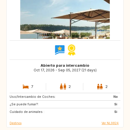
Abierto para intercambio
Oct 17, 2026 - Sep 05, 2027 (21 days)
7
2
2
Uso/Intercambio de Coches:
DK
AT
No
¿Se puede fumar?:
DE
IT
Si
Cuidado de animales :
GR
FR
Si
Destinos
Ver NL9824