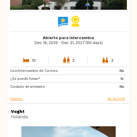
Abierto para intercambio
Dec 19, 2026 - Dec 31, 2027 (60 days)
10
2
3
Uso/Intercambio de Coches:
SI
IS
No
¿Se puede fumar?:
GB
GB
Si
Cuidado de animales :
IE
NO
No
Destinos
Ver NL0295
Vught
Holanda