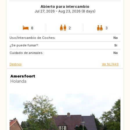
Abierto para intercambio
Jul 27, 2026 - Aug 23, 2026 (8 days)
8
2
3
Uso/Intercambio de Coches:
SE
ES
No
¿Se puede fumar?:
IT
IS
Si
Cuidado de animales :
CH
GB
No
Destinos
Ver NL7449
Amersfoort
Holanda