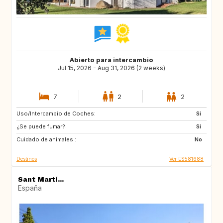
Abierto para intercambio
Jul 15, 2026 - Aug 31, 2026 (2 weeks)
7
2
2
Uso/Intercambio de Coches:
US
CA
Si
¿Se puede fumar?:
AU
Si
Cuidado de animales :
No
Destinos
Ver ES581688
Sant Martí...
España