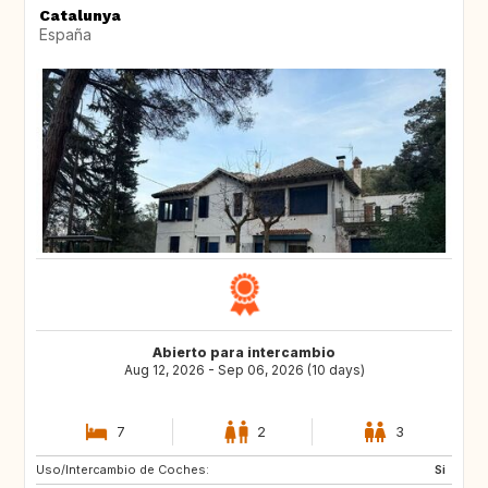
Catalunya
España
Abierto para intercambio
Aug 12, 2026 - Sep 06, 2026 (10 days)
7
2
3
Uso/Intercambio de Coches:
CA
DE
Si