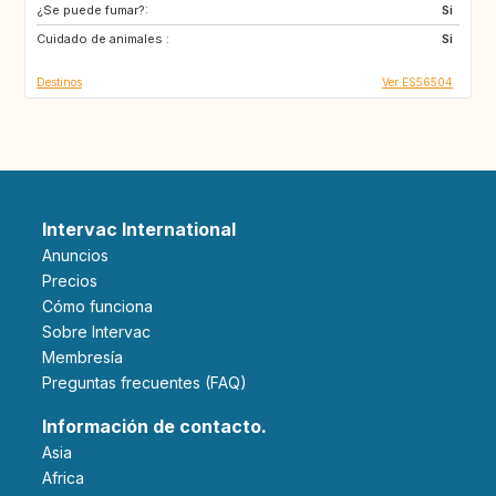
¿Se puede fumar?:
IE
GB
Si
Cuidado de animales :
US
IT
Si
Destinos
Ver ES56504
Intervac International
Anuncios
Precios
Cómo funciona
Sobre Intervac
Membresía
Preguntas frecuentes (FAQ)
Información de contacto.
Asia
Africa