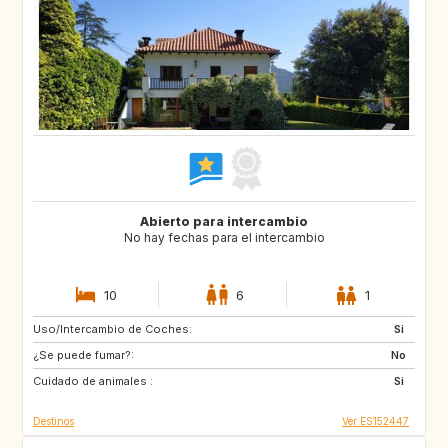
Abierto para intercambio
No hay fechas para el intercambio
10
6
1
Uso/Intercambio de Coches:
CH
Si
¿Se puede fumar?:
No
Cuidado de animales :
Si
Destinos
Ver ES152447